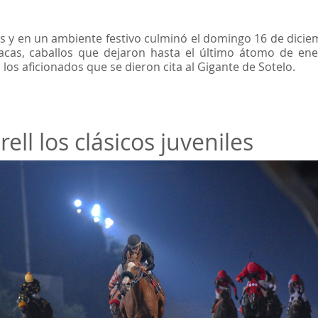
nas y en un ambiente festivo culminó el domingo 16 de dic
cas, caballos que dejaron hasta el último átomo de energ
os aficionados que se dieron cita al Gigante de Sotelo.
ll los clásicos juveniles