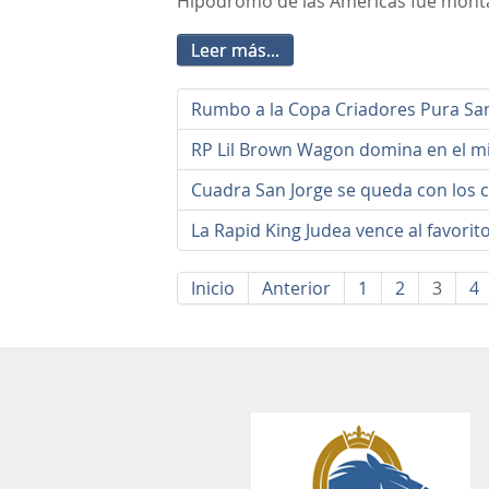
Hipódromo de las Américas fue monta
Leer más...
Rumbo a la Copa Criadores Pura Sa
RP Lil Brown Wagon domina en el mil
Cuadra San Jorge se queda con los cl
La Rapid King Judea vence al favorit
Inicio
Anterior
1
2
3
4