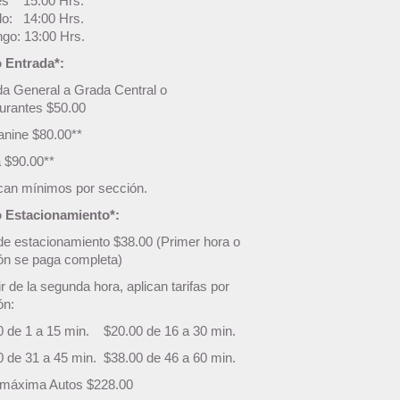
es 15:00 Hrs.
o: 14:00 Hrs.
go: 13:00 Hrs.
 Entrada*:
da General a Grada Central o
urantes $50.00
nine $80.00**
a $90.00**
ican mínimos por sección.
 Estacionamiento*:
de estacionamiento $38.00 (Primer hora o
ión se paga completa)
ir de la segunda hora, aplican tarifas por
ón:
0 de 1 a 15 min. $20.00 de 16 a 30 min.
0 de 31 a 45 min. $38.00 de 46 a 60 min.
a máxima Autos $228.00