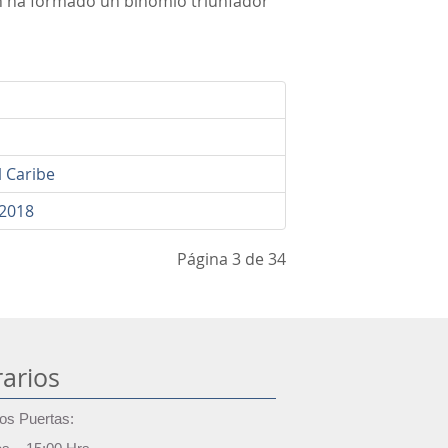
n ha formado un binomio triunfador
l Caribe
 2018
Página 3 de 34
arios
os Puertas: