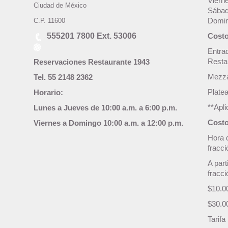
Viern
Ciudad de México
Sábad
C.P. 11600
Domin
555201 7800 Ext. 53006
Costo
Entra
Resta
Reservaciones Restaurante 1943
Mezza
Tel. 55 2148 2362
Plate
Horario:
**Apl
Lunes a Jueves de 10:00 a.m. a 6:00 p.m.
Costo
Viernes a Domingo 10:00 a.m. a 12:00 p.m.
Hora 
fracc
A part
fracci
$10.0
$30.0
Tarif