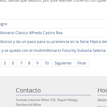
do, desde que debutó, por José Manuel Cisneros con quie
ngre
lonario Clásico Alfredo Castro Rea
ásicos y da un paso para su presencia en la Serie Hípica de
o y se queda con el multimillonario Futurity Subasta Selecta
5
6
7
8
9
10
Siguiente
Final
Contacto
Hor
Avenida Industria Militar S/N, Miguel Hidalgo,
Abrim
Residencial Militar