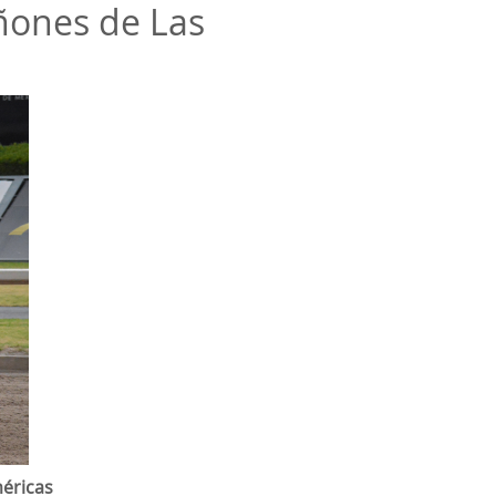
añones de Las
méricas