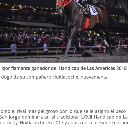
Igor flamante ganador del Handicap de Las Américas 2018
 verdugo de su compañero Huitlacoche, nuevamente
omo el rival más peligroso por lo que se le asignó el peso
an Jorge dominara en el tradicional LXXIII Handicap de La
con Dahy, Huitlacoche en 2017 y ahora en la presente edició