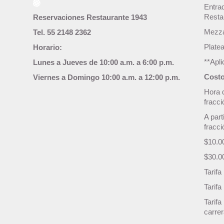
Entra
Resta
Reservaciones Restaurante 1943
Mezza
Tel. 55 2148 2362
Plate
Horario:
**Apl
Lunes a Jueves de 10:00 a.m. a 6:00 p.m.
Costo
Viernes a Domingo 10:00 a.m. a 12:00 p.m.
Hora 
fracc
A part
fracci
$10.0
$30.0
Tarif
Tarif
Tarifa
carre