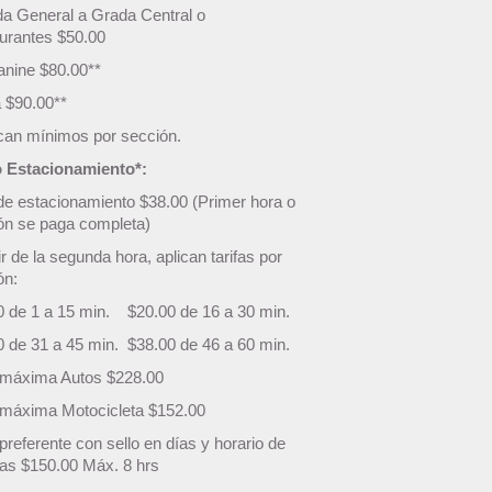
da General a Grada Central o
urantes $50.00
nine $80.00**
a $90.00**
ican mínimos por sección.
 Estacionamiento*:
de estacionamiento $38.00 (Primer hora o
ión se paga completa)
ir de la segunda hora, aplican tarifas por
ón:
0 de 1 a 15 min. $20.00 de 16 a 30 min.
0 de 31 a 45 min. $38.00 de 46 a 60 min.
a máxima Autos $228.00
a máxima Motocicleta $152.00
 preferente con sello en días y horario de
ras $150.00 Máx. 8 hrs