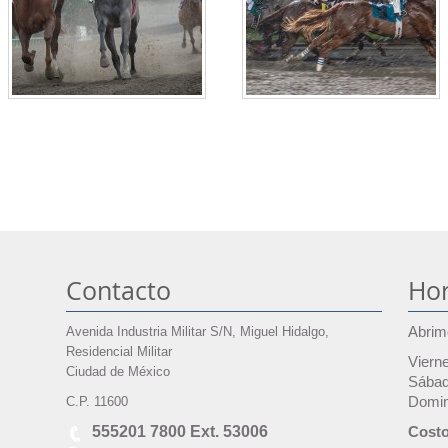
Contacto
Hor
Avenida Industria Militar S/N, Miguel Hidalgo,
Abrim
Residencial Militar
Viern
Ciudad de México
Sábad
C.P. 11600
Domin
555201 7800 Ext. 53006
Costo