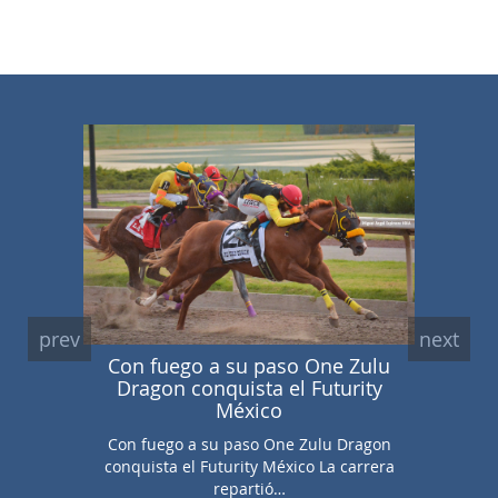
prev
next
Con fuego a su paso One Zulu
Soberb
Dragon conquista el Futurity
e
México
Soberb
Con fuego a su paso One Zulu Dragon
Handicap
conquista el Futurity México La carrera
h
repartió…